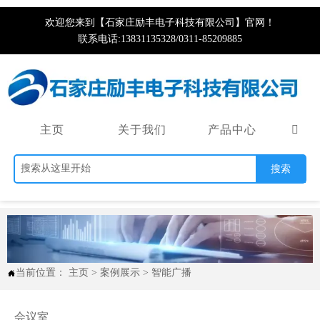
欢迎您来到【石家庄励丰电子科技有限公司】官网！
联系电话:13831135328/0311-85209885
主页
关于我们
产品中心

搜索
当前位置：
主页
>
案例展示
>
智能广播

会议室