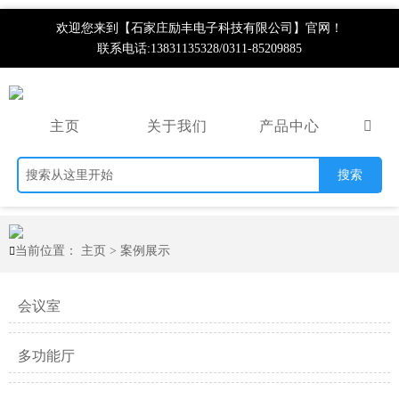
欢迎您来到【石家庄励丰电子科技有限公司】官网！
联系电话:13831135328/0311-85209885
主页
关于我们
产品中心

搜索
当前位置：
主页
>
案例展示

会议室
多功能厅