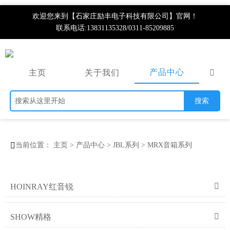
欢迎您来到【石家庄励丰电子科技有限公司】官网！
联系电话:13831135328/0311-85209885
产品中心
主页
关于我们

搜索

当前位置：
主页
>
产品中心
>
JBL系列
>
MRX音箱系列

HOINRAY红音锐

SHOW精格