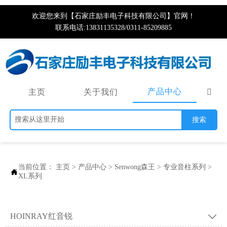
欢迎您来到【石家庄励丰电子科技有限公司】官网！
联系电话:13831135328/0311-85209885
产品中心
主页
关于我们

搜索
当前位置：
主页
>
产品中心
>
Senwong森王
>
专业音柱系列
>

XL系列
HOINRAY红音锐
