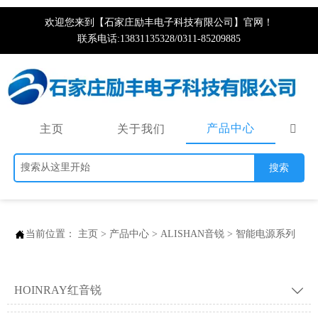
欢迎您来到【石家庄励丰电子科技有限公司】官网！
联系电话:13831135328/0311-85209885
产品中心
主页
关于我们

搜索

当前位置：
主页
>
产品中心
>
ALISHAN音锐
>
智能电源系列
HOINRAY红音锐
