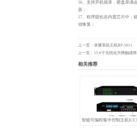
16、支持开机就录，硬盘录满
器；
17、程序固化在内置芯片中，
动恢复；
上一页：
录播系统主机RP-5011
上一页：
15.6寸无纸化升降触摸终端
相关推荐
智能可编程集中控制主机ICC10