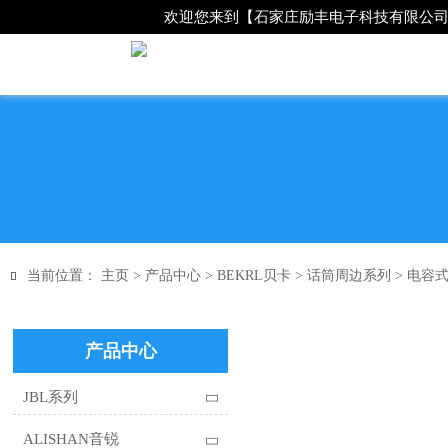
欢迎您来到【石家庄励丰电子科技有限公
当前位置：
主页
>
产品中心
>
BEKRL贝卡
>
话筒周边系列
>
电容式

产品中心
JBL系列

ALISHAN音锐
