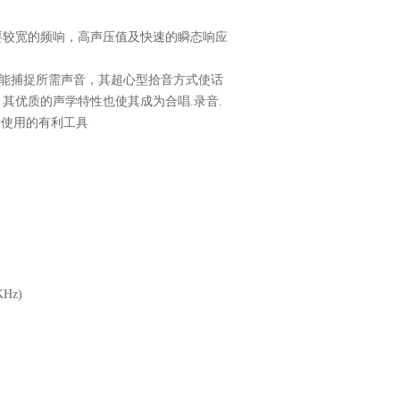
要较宽的频响，高声压值及快速的瞬态响应
kHz，能捕捉所需声音，其超心型拾音方式使话
其优质的声学特性也使其成为合唱.录音.
所使用的有利工具
KHz)