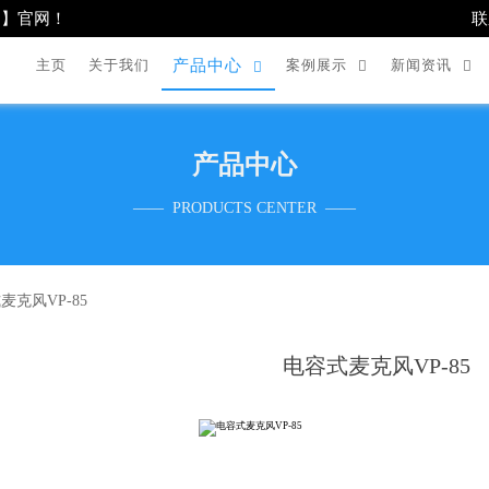
司】官网！
联
主页
关于我们
案例展示
新闻资讯
产品中心



产品中心
—— PRODUCTS CENTER ——
麦克风VP-85
电容式麦克风VP-85