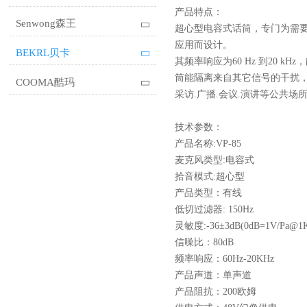
产品特点：
Senwong森王

超心型电容式话筒，专门为需
应用而设计。
BEKRL贝卡

其频率响应为60 Hz 到20 
筒能隔离来自其它信号的干扰，
COOMA酷玛

采访.广播.会议.演讲等公共场
技术参数：
产品名称:VP-85
麦克风类型:电容式
拾音模式:超心型
产品类型：有线
低切过滤器: 150Hz
灵敏度:-36±3dB(0dB=1V/Pa@1
信噪比：80dB
频率响应：60Hz-20KHz
产品声道：单声道
产品阻抗：200欧姆