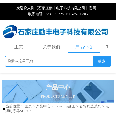
欢迎您来到【石家庄励丰电子科技有限公司】官网！
联系电话:13831135328/0311-85209885
产品中心
主页
关于我们

搜索
产品中心
—— PRODUCTS CENTER ——
当前位置：
主页
>
产品中心
>
Senwong森王
>
音箱周边系列
>
电

源时序器SC-802