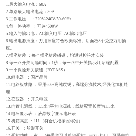
1.最大输入电流：60A
2.单路最大输出电流：30A
3.工作电压 ：220V-240V/50-60Hz
4.每一路功率 ：可达4500W
5.输入与输出电：AC输入电压=AC输出电压
6.输出电源插座：万用插座符合欧美标准。后面板8个受控万用插
座。
7.插座材质 ：每个插座材质磷铜，均通过检验才安装
8.每一路开关间隔时间：1秒，每一路带开关指示灯,后端配置
9.一个保险开关按钮（BYPASS）
10.继电器 ：国产品牌
11.电路板线路 ：采用60%高纯度锡，高端分流技术,经强化加粗处
理
12.变压器 ：开关电源
13.内置电源线 ：1.5米4平方电源线，线材配置长度为1.5米
14.电压显示表 ：液晶数字显示电压表
15.机箱高度 ：1U （符合机柜按照标准）
16.开关 ：船形开关
17.受控功能 ：有，（每通道可以单独受控）带232接口，可受中控