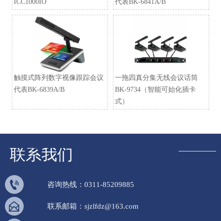
ICC1000IO
代表BK-6841A/B
触摸式阵列数字视像跟踪会议
一拖四真分集无线会议话筒
代表BK-6839A/B
BK-9734（智能可始化插卡
式）
联系我们

咨询热线：0311-85209885

联系邮箱：sjzlfdz@163.com