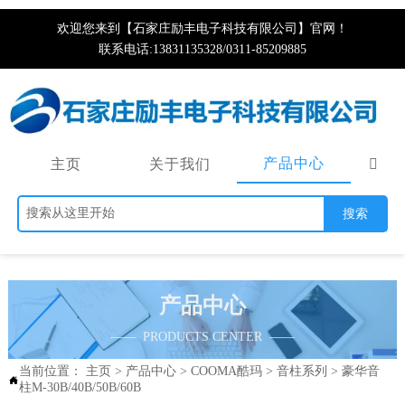
欢迎您来到【石家庄励丰电子科技有限公司】官网！
联系电话:13831135328/0311-85209885
产品中心
主页
关于我们

搜索
产品中心
—— PRODUCTS CENTER ——
当前位置：
主页
>
产品中心
>
COOMA酷玛
>
音柱系列
>
豪华音

柱M-30B/40B/50B/60B