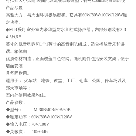
可抵挡大小风雨;表面配以流畅线条造型，特有Cooma纯白涂层使
产品尽显
高雅大方，与周围环境极易谐和。它具有60W/80W/100W/120W额
定功率。
◆M-B系列 室外室内豪华型防水音柱式扬声器，内部分别装有2-3-
4-5只6.5
英寸的低音喇叭和1个1英寸的高音喇叭组成，适合播放音乐和讲
话。箱体由
优质铝材制造，正面覆盖白色铝网。随机附件包括安装支架，便于
墙面安装
且坚固耐用。
适用于： 火车站、地铁、教堂、工厂、仓库、公园、停车场以及
露天市场等；
室内外使用效果均佳。
产品参数：
◆型号： M-30B/40B/50B/60B
◆额定功率：60W/80W/100W/120W
◆输入电压：70V/100V
◆灵敏度： 105±3dB