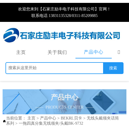
欢迎您来到【石家庄励丰电子科技有限公司】官网！
联系电话:13831135328/0311-85209885
产品中心
主页
关于我们

搜索
产品中心
—— PRODUCTS CENTER ——
当前位置：
主页
>
产品中心
>
BEKRL贝卡
>
无线头戴领夹话筒

系列
>
一拖四真分集无线领夹/头戴BK-9732