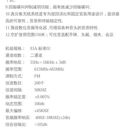
干扰。
9.回输啸叫抑制减弱功能，能有效减少回输啸叫;
10.真分集无线系统是专为巡回演出和固定安装用途设计，提供最
高的可靠性，音质和传输稳定性,
11.预设数位音频等化器 ,可模拟各种音头的音质特性.
12.空扩使用范围150米；可任意选配手咪、头戴、领夹、会议
机箱规格： EIA 标准IU
通道组数： 二通道
频率响应： 55Hz～16KHz ± 3dB
频率范围: 615MHz-665MHz
调制方式: FM
信道数目: 200个
信道间隔: 50KHZ
频率稳定度: ±0.005%
动态范围: 100db
最大偏移: ±45KHZ
音频频率响应: 40HZ-18KHZ(±2db)
综合信噪比: >105db