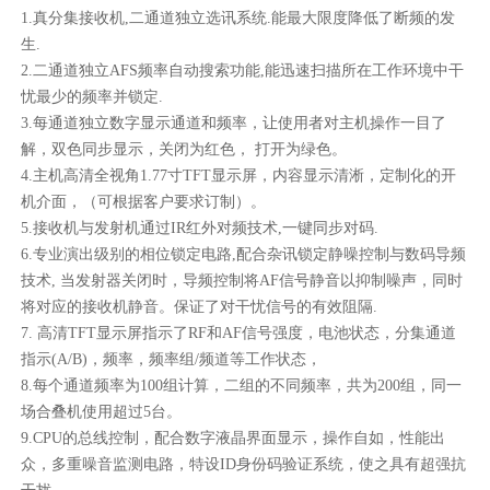
1.真分集接收机,二通道独立选讯系统.能最大限度降低了断频的发
生.
2.二通道独立AFS频率自动搜索功能,能迅速扫描所在工作环境中干
忧最少的频率并锁定.
3.每通道独立数字显示通道和频率，让使用者对主机操作一目了
解，双色同步显示，关闭为红色， 打开为绿色。
4.主机高清全视角1.77寸TFT显示屏，内容显示清淅，定制化的开
机介面，（可根据客户要求订制）。
5.接收机与发射机通过IR红外对频技术,一键同步对码.
6.专业演出级别的相位锁定电路,配合杂讯锁定静噪控制与数码导频
技术, 当发射器关闭时，导频控制将AF信号静音以抑制噪声，同时
将对应的接收机静音。保证了对干忧信号的有效阻隔.
7. 高清TFT显示屏指示了RF和AF信号强度，电池状态，分集通道
指示(A/B)，频率，频率组/频道等工作状态，
8.每个通道频率为100组计算，二组的不同频率，共为200组，同一
场合叠机使用超过5台。
9.CPU的总线控制，配合数字液晶界面显示，操作自如，性能出
众，多重噪音监测电路，特设ID身份码验证系统，使之具有超强抗