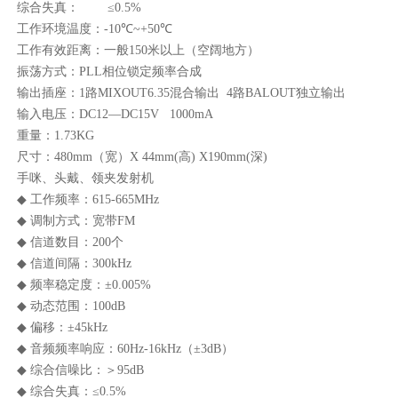
综合失真： ≤0.5%
工作环境温度：-10℃~+50℃
工作有效距离：一般150米以上（空阔地方）
振荡方式：PLL相位锁定频率合成
输出插座：1路MIXOUT6.35混合输出 4路BALOUT独立输出
输入电压：DC12—DC15V 1000mA
重量：1.73KG
尺寸：480mm（宽）X 44mm(高) X190mm(深)
手咪、头戴、领夹发射机
◆ 工作频率：615-665MHz
◆ 调制方式：宽带FM
◆ 信道数目：200个
◆ 信道间隔：300kHz
◆ 频率稳定度：±0.005%
◆ 动态范围：100dB
◆ 偏移：±45kHz
◆ 音频频率响应：60Hz-16kHz（±3dB）
◆ 综合信噪比：＞95dB
◆ 综合失真：≤0.5%