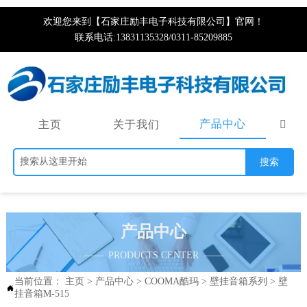
欢迎您来到【石家庄励丰电子科技有限公司】官网！
联系电话:13831135328/0311-85209885
产品中心
主页
关于我们

搜索
产品中心
—— PRODUCTS CENTER ——
当前位置：
主页
>
产品中心
>
COOMA酷玛
>
壁挂音箱系列
>
壁

挂音箱M-515