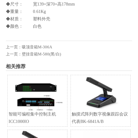
◆尺寸： 宽139×深70×高178mm
◆重量： 0.61Kg
◆材质： 塑料外壳
◆颜色： 白色
上一页：
吸顶音箱M-306A
上一页：
壁挂音箱M-580(黑/白)
相关推荐
智能可编程集中控制主机
触摸式阵列数字视像跟踪会议
ICC1000IO
代表BK-6841A/B