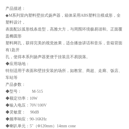
产品描述：
◆M系列室内塑料壁挂式扬声器，箱体采用ABS塑料注模成形，全
塑料设计，
表面配以弧形线条造型，高雅大方，与周围环境极易谐和。正面覆
盖椭圆形
塑料网孔，获得完美的视觉效果，适合播放讲话和音乐，音箱背面
有1匙开
孔，使得本系列扬声器更便于挂装且不易脱落。
◆应用场地：
特别适用于表面和壁挂安装的场所，如教室、商超、走廊、饭店、
车站等
产品参数：
◆型号： M-515
◆额定功率：10W
◆输入电压：70V/100V
◆灵敏度： 90dB
◆频率响应：90-16KHz
◆喇叭单元：5''（Φ120mm）14mm cone