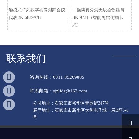
触摸式阵列数字视像跟踪会议
一拖四真分集无线会议话筒
代表BK-6839A/B
BK-9734（智能可始化插卡
式）
联系我们

咨询热线：0311-85209885

联系邮箱：sjzlfdz@163.com

公司地址：石家庄市裕华区青园街347号
展厅地址：石家庄市新华区太和电子城一层B区5-6
号
