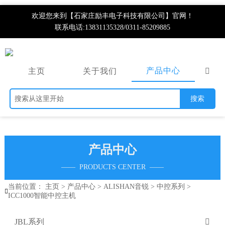
欢迎您来到【石家庄励丰电子科技有限公司】官网！
联系电话:13831135328/0311-85209885
产品中心
主页
关于我们

搜索
产品中心
—— PRODUCTS CENTER ——
当前位置：
主页
>
产品中心
>
ALISHAN音锐
>
中控系列
>

ICC1000智能中控主机
JBL系列
