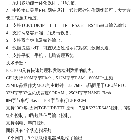
1、采用多功能一体化设计，1U机箱。
2、中控接口采用RJ45网头设计，通过网钳制作网线即可，大大方
便工程施工难度。
3、支持TCP/UDP/IP、TTL 、IR、RS232、RS485串口输入输出。
4、支持网络客户端、服务端设备。
5、支持双向继电器短路输出。
6、数据流指示灯，可直观通过指示灯观察到数据发送。
7、支持平板，手机，电脑管理系统
技术参数：
ICC1000具有快速处理和发送检测数据的能力。
CPU支持100M字节Flash，512M字节RAM，800MHz主频
25MHz晶振作为MCU的主时钟，32.768kHz晶振用于CPU的RTC
32M字节32位总线宽度SDRAM，256M字节NAND Flash
8M字节串行Flash，16K字节串行EEPROM
支持100M以太网TCP/UDP/TTL控制，7路RS232/RS485控制，3路
红外控制，8路短路信号输出控制。
支持弱电、串口控制
面板具有4个状态指示灯，
10个网口，8个双联继电器凤凰端子输出