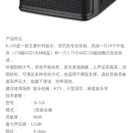
产品特点:
K-510是一款主要针对娱乐、演艺的专业音箱。其由一只10寸中低
音（170磁65芯UKM纸盆）和一只1.75寸44芯120磁动圈式高音组
成，
外观阳刚大气，音色平衡自然，音乐表现细腻，人声还原度高，演
唱轻松。可满足多种吊挂方式，也适用于脚架支撑。该款音箱灵敏
度高声压大、低频下潜深、功率强劲。
建议使用场所: 娱乐包厢，KTV，小型演艺，家庭娱乐等
技术参数：
型号 K-510
模式： 2音路全频
灵敏度： 96dB
最大声压级：121dB
阻抗： 8 ohms