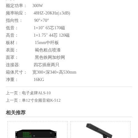
额定功率： 300W
频率响应： 48HZ-20KHz(±3dB)
指向性： 90°×70°
低音： 1×10" 65芯170磁
高音： 1×1.75" 44芯 120磁
板材： 15mm中纤板
表面： 褐色粗点喷漆
面罩： 黑色铁网加纱网
连接器: 四芯插座两只
箱体尺寸： 宽300×深340×高530mm
净重： 16KG
上一页：
电子桌牌ALS-10
上一页：
单12寸全频音箱K-512
相关推荐