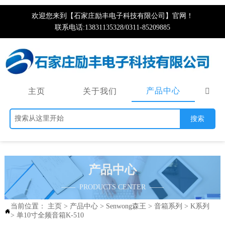
欢迎您来到【石家庄励丰电子科技有限公司】官网！
联系电话:13831135328/0311-85209885
产品中心
主页
关于我们

搜索
产品中心
—— PRODUCTS CENTER ——
当前位置：
主页
>
产品中心
>
Senwong森王
>
音箱系列
>
K系列

>
单10寸全频音箱K-510