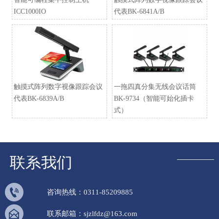
ICC1000IO
代表BK-6841A/B
触摸式阵列数字视像跟踪会议
一拖四真分集无线会议话筒
代表BK-6839A/B
BK-9734（智能可始化插卡
式）
联系我们

咨询热线：0311-85209885

联系邮箱：sjzlfdz@163.com