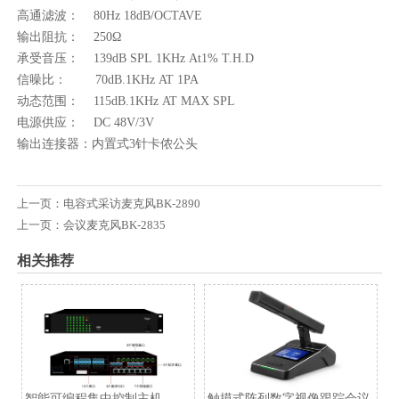
高通滤波： 80Hz 18dB/OCTAVE
输出阻抗： 250Ω
承受音压： 139dB SPL 1KHz At1% T.H.D
信噪比： 70dB.1KHz AT 1PA
动态范围： 115dB.1KHz AT MAX SPL
电源供应： DC 48V/3V
输出连接器：内置式3针卡侬公头
上一页：
电容式采访麦克风BK-2890
上一页：
会议麦克风BK-2835
相关推荐
智能可编程集中控制主机
触摸式阵列数字视像跟踪会议