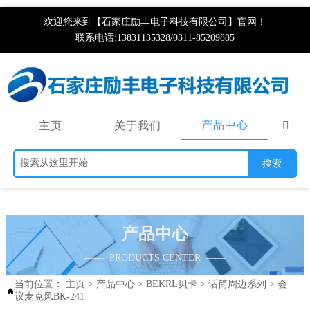
欢迎您来到【石家庄励丰电子科技有限公司】官网！
联系电话:13831135328/0311-85209885
产品中心
主页
关于我们

搜索
产品中心
—— PRODUCTS CENTER ——
当前位置：
主页
>
产品中心
>
BEKRL贝卡
>
话筒周边系列
>
会

议麦克风BK-241